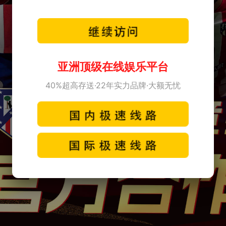
亚洲顶级在线娱乐平台
40%超高存送·22年实力品牌·大额无忧